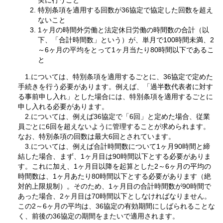
特別条項を適用する回数が36協定で協定した回数を超え
ないこと
1ヶ月の時間外労働と法定休日労働の時間数の合計（以
下、「合計時間数」という）が、単月で100時間未満、2
～6ヶ月の平均をとって1ヶ月当たり80時間以下であるこ
と
1.については、特別条項を適用するごとに、36協定で定めた
手続きを行う必要があります。例えば、「過半数代表者に対す
る事前申し入れ」とした場合には、特別条項を適用するごとに
申し入れる必要があります。
2.については、例えば36協定で「6回」と定めた場合、従業
員ごとに6回を超えないように管理することが求められます。
なお、特別条項の回数は最大6回とされています。
3.については、例えば合計時間数について1ヶ月90時間と締
結した場合、まず、1ヶ月目は90時間以下とする必要がありま
す。これに加え、1ヶ月目以降を起算とした2～6ヶ月の平均の
時間数は、1ヶ月あたり80時間以下とする必要があります（絶
対的上限規制）。そのため、1ヶ月目の合計時間数が90時間で
あった場合、2ヶ月目は70時間以下としなければなりません。
この2～6ヶ月の平均は、36協定の有効期間にしばられることな
く、前後の36協定の期間をまたいで適用されます。