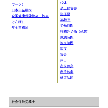
代休
ワーク）
是正勧告書
日本年金機構
指導票
全国健康保険協会（協会
36協定
けんぽ）
労働時間
年金事務所
時間外労働（残業）
休憩時間
拘束時間
深夜
賃金
休日
産前休業
産後休業
健康診断
社会保険労務士