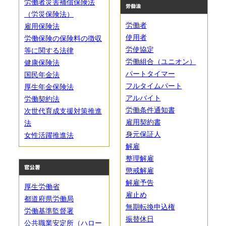
労働者災害補償保険法
（労災保険法）
労働者
雇用保険法
使用者
労働保険の保険料の徴収
労使協定
等に関する法律
労働組合（ユニオン）
健康保険法
パートタイマー
国民年金法
フルタイムパート
厚生年金保険法
アルバイト
労働契約法
労働条件通知書
次世代育成支援対策推進
雇用契約書
法
身元保証人
女性活躍推進法
解雇
整理解雇
懲戒解雇
解雇予告
厚生労働省
雇止め
都道府県労働局
無期転換申込権
労働基準監督署
振替休日
公共職業安定所（ハロー