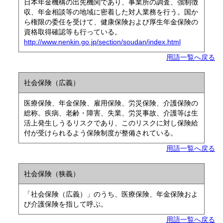
日本年金機構の出先機関であり、事業所の調査、強制徴
収、年金相談等の地域に密着した対人業務を行う。国か
ら権限の委任を受けて、健康保険および厚生年金保険の
資格取得確認等も行っている。
http://www.nenkin.go.jp/section/soudan/index.html
用語一覧へ戻る
社会保険（広義）
医療保険、年金保険、雇用保険、労災保険、介護保険の
総称。疾病、老齢・障害、失業、労災事故、介護等は生
活上発生しうるリスクであり、このリスクに対し保険給
付が受けられるよう保険制度が整備されている。
用語一覧へ戻る
社会保険（狭義）
「社会保険（広義）」のうち、医療保険、年金保険およ
び介護保険を指して呼ぶ。
用語一覧へ戻る