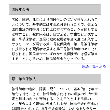
国民年金法
老齢、障害、死亡により国民生活の安定が損なわれるこ
とについて、基本的には年金給付を行うことで、健全な
国民生活の維持および向上に寄与することを目的とする
法律のこと。被保険者は、自営業者、学生などが属する
第一号被保険者、企業に勤め被用者年金制度に加入する
サラリーマンが属する第二号被保険者、第二号被保険者
に扶養される配偶者が属する第三号被保険者の3つに分
類される。国民年金のいずれかの被保険者には必ず該当
することになるため、国民皆年金となっている。
用語一覧へ戻る
厚生年金保険法
被保険者の老齢、障害、死亡について、基本的には年金
給付を行うことで、被保険者またはその遺族の生活の安
定と福祉の向上に寄与することを目的とする法律のこ
と。年金はよく建物に例えられるが、国民年金が年金の
1階部分とすれば、厚生年金保険は、いわゆるサラリー