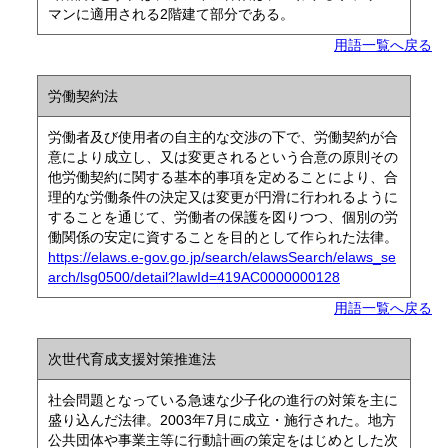
マンに適用される2階建て部分である。
用語一覧へ戻る
労働契約法
労働者及び使用者の自主的な交渉の下で、労働契約が合
意により成立し、又は変更されるという合意の原則その
他労働契約に関する基本的事項を定めることにより、合
理的な労働条件の決定又は変更が円滑に行われるように
することを通じて、労働者の保護を図りつつ、個別の労
働関係の安定に資することを目的として作られた法律。
https://elaws.e-gov.go.jp/search/elawsSearch/elaws_se
arch/lsg0500/detail?lawId=419AC0000000128
用語一覧へ戻る
次世代育成支援対策推進法
社会問題となっている急速な少子化の進行の対策を主に
盛り込んだ法律。2003年7月に成立・施行された。地方
公共団体や事業主等に行動計画の策定をはじめとした次