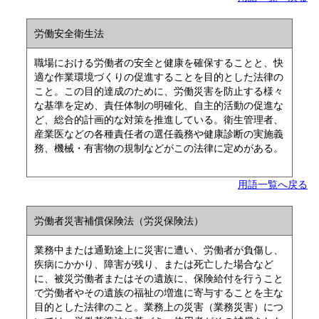
労働安全衛生法
職場における労働者の安全と健康を確保することと、快
適な作業環境づくりの促進することを目的とした法律の
こと。この目的達成のために、労働災害を防止する様々
な基準を定め、責任体制の明確化、自主的活動の促進な
ど、総合的計画的な対策を推進している。衛生管理者、
産業医などの各種責任者の選任義務や健康診断の実施義
務、機械・有害物の規制などがこの法律に定めがある。
用語一覧へ戻る
労働者災害補償保険法（労災保険法）
業務中または通勤途上に災害に遭い、労働者が負傷し、
疾病にかかり、障害が残り、または死亡した場合など
に、被災労働者またはその遺族に、保険給付を行うこと
で労働者やその遺族の福祉の増進に寄与することを主な
目的とした法律のこと。業務上の災害（業務災害）につ