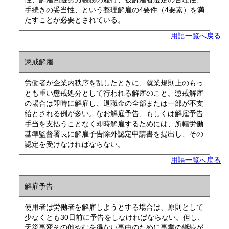
手続きの妥当性、という整理解雇の4要件（4要素）を満
たすことが必要とされている。
用語一覧へ戻る
懲戒解雇
労働者が企業内秩序を乱したときに、就業規則上のもっ
とも重い懲戒処分として行われる解雇のこと。懲戒解雇
の場合は即時に解雇し、退職金の全部または一部が不支
給とされる例が多い。なお解雇予告、もしくは解雇予告
手当を支払うことなく即時解雇するためには、所轄労働
基準監督署長に解雇予告除外認定申請書を提出し、その
認定を受けなければならない。
用語一覧へ戻る
解雇予告
使用者は労働者を解雇しようとする場合は、原則として
少なくとも30日前に予告をしなければならない。但し、
天災事変その他やむを得ない事由のために事業の継続が