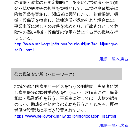
の確保・改善のため定期的に、あるいは労働者からの賃
金不払や解雇等の相談を契機として、工場や事業場等に
臨検監督を実施し、関係者に尋問したり、各種帳簿、機
械・設備等を検査し、法律違反が認められた場合には、
事業主等に対しその改善を求めたり、行政処分として危
険性の高い機械・設備等の使用を禁止する等の職務を行
っている。
http://www.mhlw.go.jp/bunya/roudoukijun/faq_kijyungyo
sei01.html
用語一覧へ戻る
公共職業安定所（ハローワーク）
地域の総合的雇用サービスを行う公的機関。失業者に対
し雇用保険の給付手続きを行うほか、求職者に対し職業
相談・職業紹介を行う。事業主に対しては、人材の紹介
のほか、助成金や給付金の支給を行うこともある。厚生
労働省設置法に基づき設置されている。
https://www.hellowork.mhlw.go.jp/info/location_list.html
用語一覧へ戻る