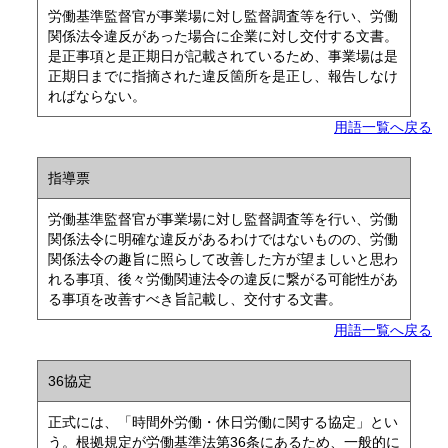
労働基準監督官が事業場に対し監督調査等を行い、労働
関係法令違反があった場合に企業に対し交付する文書。
是正事項と是正期日が記載されているため、事業場は是
正期日までに指摘された違反箇所を是正し、報告しなけ
ればならない。
用語一覧へ戻る
指導票
労働基準監督官が事業場に対し監督調査等を行い、労働
関係法令に明確な違反があるわけではないものの、労働
関係法令の趣旨に照らして改善した方が望ましいと思わ
れる事項、後々労働関連法令の違反に繋がる可能性があ
る事項を改善すべき旨記載し、交付する文書。
用語一覧へ戻る
36協定
正式には、「時間外労働・休日労働に関する協定」とい
う。根拠規定が労働基準法第36条にあるため、一般的に