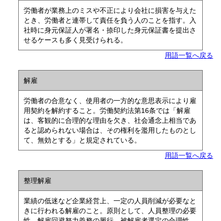
労働者が業務上のミスや不正により会社に損害を与えた
とき、労働者と連帯して責任を負う人のことを指す。入
社時に身元保証人が署名・捺印した身元保証書を提出さ
せるケースも多く見受けられる。
用語一覧へ戻る
解雇
労働者の合意なく、使用者の一方的な意思表示により雇
用契約を解約すること。労働契約法第16条では「解雇
は、客観的に合理的な理由を欠き、社会通念上相当であ
ると認められない場合は、その権利を濫用したものとし
て、無効とする」と規定されている。
用語一覧へ戻る
整理解雇
業績の低迷など企業経営上、一定の人員削減が必要なと
きに行われる解雇のこと。原則として、人員整理の必要
性、解雇回避努力義務の履行、被解雇者選定の合理性、