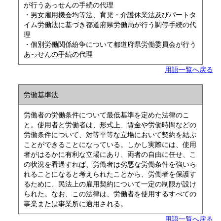
が行うあっせんの手続の代理
・男女雇用機会均等法、育児・介護休業法及びパートタ
イム労働法に基づき都道府県労働局が行う調停手続の代
理
・個別労働関係紛争について都道府県労働委員会が行う
あっせんの手続の代理
用語一覧へ戻る
労働基準法
労働者の労働条件について最低基準を定めた法律のこ
と。使用者と労働者は、形式上、賃金や労働時間などの
労働条件について、対等平等な立場において契約を結ぶ
ことができることになっている。しかし実際には、使用
者がはるかに有利な立場にあり、両者の自由に任せ、こ
の状況を看過すれば、労働者は劣悪な労働条件を強いら
れることになると考えられたことから、労働者を保護す
るために、民法上の雇用契約について一定の制限が設け
られた。なお、この法律は、労働者を使用するすべての
事業または事業所に適用される。
用語一覧へ戻る