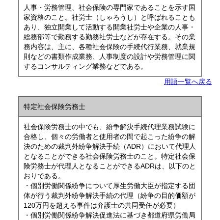
人事・労務管理、社会保険の専門家であることを示す国
家資格のこと。社労士（しゃろうし）と呼ばれることも
あり、独立開業して活動する開業社労士や企業の人事・
総務部等で勤務する勤務社労士などが存在する。その業
務内容は、主に、各種社会保険の手続代行業務、就業規
則などの書類作成業務、人事制度の設計や労務管理に関
するコンサルティング業務などである。
用語一覧へ戻る
特定社会保険労務士
社会保険労務士の中でも、紛争解決手続代理業務試験に
合格し、個々の労働者と使用者の間で起こった紛争の解
決のための裁判外紛争解決手続（ADR）において代理人
となることができる社会保険労務士のこと。特定社会保
険労務士が代理人となることができるADRは、以下のと
おりである。
・個別労働関係紛争について厚生労働大臣が指定する団
体が行う裁判外紛争解決手続の代理（紛争の目的価額が
120万円を超える事件は弁護士の共同受任が必要）
・個別労働関係紛争解決促進法に基づき都道府県労働局